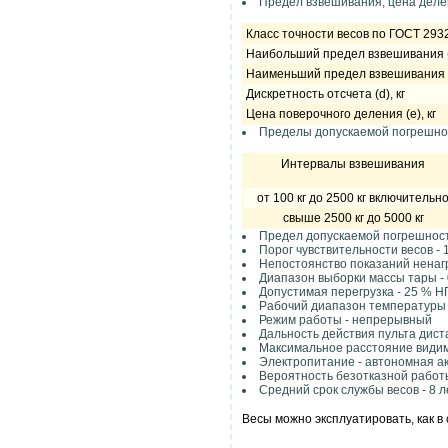
Предел взвешивания, цена делен
Класс точности весов по ГОСТ 293
Наибольший предел взвешивания (
Наименьший предел вз
Дискретность отсчета (d), кг
Цена поверочного деления (е), кг
Пределы допускаемой погрешнос
Интервалы взвешивания
от 100 кг до 2500 кг включительн
свыше 2500 кг до 5000 кг
Предел допускаемой погрешност
Порог чувствительности весов - 1
Непостоянство показаний ненагр
Диапазон выборки массы тары -
Допустимая перегрузка - 25 % 
Рабочий диапазон температуры о
Режим работы - непрерывный
Дальность действия пульта дист
Максимальное расстояние видим
Электропитание - автономная ак
Вероятность безотказной работы 
Средний срок службы весов - 8 
Весы можно эксплуатировать, как в