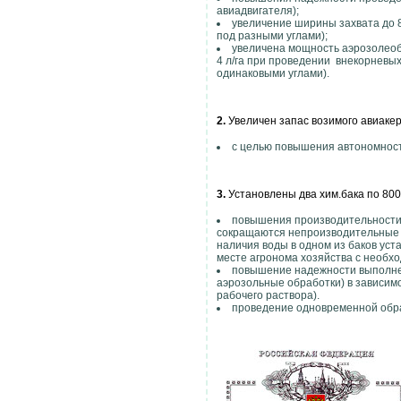
авиадвигателя);
увеличение ширины захвата до 8
под разными углами);
увеличена мощность аэрозолеобр
4 л/га при проведении внекорневых
одинаковыми углами).
2.
Увеличен запас возимого авиакеро
с целью повышения автономност
3.
Установлены два хим.бака по 800
повышения производительности с
сокращаются непроизводительные 
наличия воды в одном из баков уст
месте агронома хозяйства с необхо
повышение надежности выполнен
аэрозольные обработки) в зависим
рабочего раствора).
проведение одновременной обр