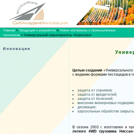
Главная
»
Продукция и разработки
»
Новые материалы и промышленные
технологии
»
Универсальный опрыскиватель «Аэросоюз»
Инновации
Униве
Целью создания
«Универсального 
с жидкими формами пестицидов в те
защита от сорняков;
защита от вредителей;
защита от болезней;
внесение внекорневых подкормо
десикация;
аэрозольные обработки закрытых
В сезоне 2003 г. изготовлен и 
легкого 4WD грузовика Ниссан