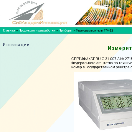
Главная
»
Продукция и разработки
»
Приборы
»
Термоизмеритель ТМ-12
Инновации
Измерит
СЕРТИФИКАТ RU.C.31.007.A № 2715
Федерального агентства по технич
номер в Государственном реестре 