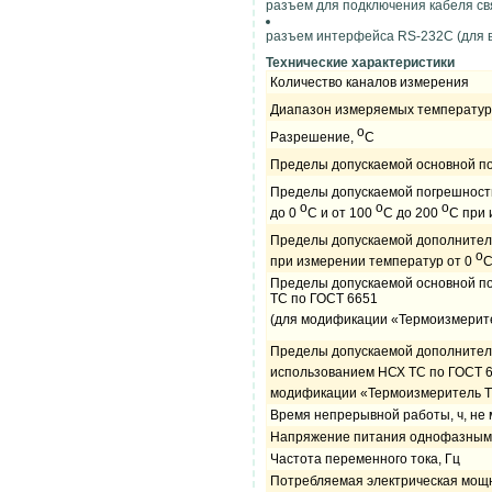
разъем для подключения кабеля св
разъем интерфейса RS-232C (для 
Технические характеристики
Количество каналов измерения
Диапазон измеряемых температур
o
Разрешение,
С
Пределы допускаемой основной по
Пределы допускаемой погрешности
o
o
o
до 0
С и от 100
С до 200
С при 
Пределы допускаемой дополнитель
o
при измерении температур от 0
С
Пределы допускаемой основной по
ТС по ГОСТ 6651
(для модификации «Термоизмерите
Пределы допускаемой дополнитель
использованием НСХ ТС по ГОСТ 6
модификации «Термоизмеритель Т
Время непрерывной работы, ч, не
Напряжение питания однофазным 
Частота переменного тока, Гц
Потребляемая электрическая мощно