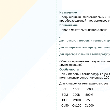
Назначение
Прецизионный многоканальный 
преобразователей - термометров с
Применение
Прибор может быть использован:
для точного измерения температур
для измерения температурных поле
для преобразования в температуру 
Области применения: научно-иссл
других отраслей.
Особенности
При измерении температуры с учет
номинальным сопротивлением 100 О
Для измерения температуры с учет
50П
100П
500П
50M
100M
500M
Pt50
Pt100
Pt500
Cu50
Cu100
Cu500