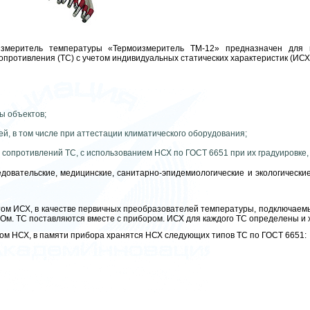
измеритель температуры «Термоизмеритель ТМ-12» предназначен для
опротивления (ТС) с учетом индивидуальных статических характеристик (ИС
ы объектов;
й, в том числе при аттестации климатического оборудования;
сопротивлений ТС, с использованием НСХ по ГОСТ 6651 при их градуировке, 
едовательские, медицинские, санитарно-эпидемиологические и экологическ
ом ИСХ, в качестве первичных преобразователей температуры, подключаемы
м. ТС поставляются вместе с прибором. ИСХ для каждого ТС определены и 
ом НСХ, в памяти прибора хранятся НСХ следующих типов ТС по ГОСТ 6651: