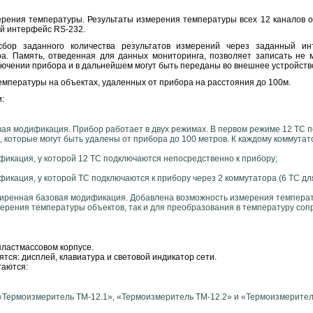
ерения температуры. Результаты измерения температуры всех 12 каналов 
й интерфейс RS-232.
сбор заданного количества результатов измерений через заданный ин
а. Память, отведенная для данных мониторинга, позволяет записать не 
ючении прибора и в дальнейшем могут быть переданы во внешнее устройств
мпературы на объектах, удаленных от прибора на расстояния до 100м.
:
вая модификация. Прибор работает в двух режимах. В первом режиме 12 ТС 
 которые могут быть удалены от прибора до 100 метров. К каждому коммутато
фикация, у которой 12 ТС подключаются непосредственно к прибору;
икация, у которой ТС подключаются к прибору через 2 коммутатора (6 ТС дл
иренная базовая модификация. Добавлена возможность измерения температу
мерения температуры объектов, так и для преобразования в температуру соп
пластмассовом корпусе.
тся: дисплей, клавиатура и световой индикатор сети.
гаются:
«Термоизмеритель ТМ-12.1», «Термоизмеритель ТМ-12.2» и «Термоизмеритель