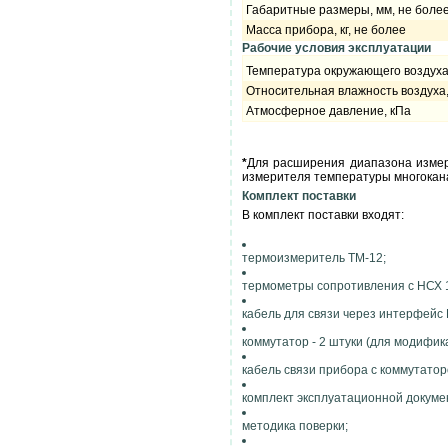
Габаритные размеры, мм, не боле
Масса прибора, кг, не более
Рабочие условия эксплуатации
Температура окружающего воздух
Относительная влажность воздуха,
Атмосферное давление, кПа
*
Для расширения диапазона измер
измерителя температуры многокана
Комплект поставки
В комплект поставки входят:
термоизмеритель ТМ-12;
термометры сопротивления с НСХ 10
кабель для связи через интерфейс 
коммутатор - 2 штуки (для модифик
кабель связи прибора с коммутатор
комплект эксплуатационной докумен
методика поверки;