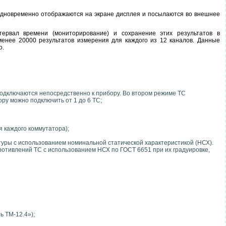
одновременно отображаются на экране дисплея и посылаются во внешнее
тервал времени (мониторирование) и сохранение этих результатов в
менее 20000 результатов измерения для каждого из 12 каналов. Данные
о.
подключаются непосредственно к прибору. Во втором режиме ТС
ру можно подключить от 1 до 6 ТС;
я каждого коммутатора);
ры с использованием номинальной статической характеристикой (НСХ).
ротивлений ТС с использованием НСХ по ГОСТ 6651 при их градуировке,
 ТМ-12.4»);