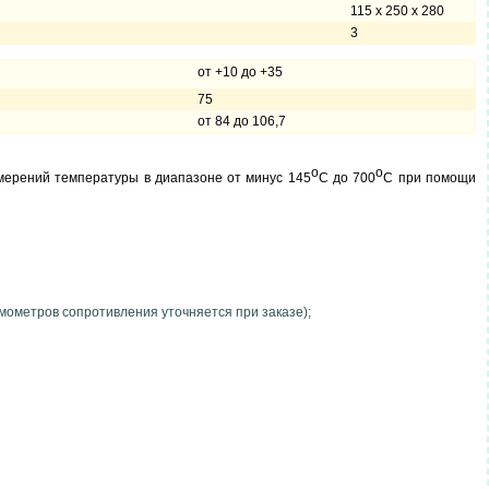
115 х 250 х 280
3
от +10 до +35
75
от 84 до 106,7
о
о
мерений температуры в диапазоне от минус 145
С до 700
С при помощи
мометров сопротивления уточняется при заказе);