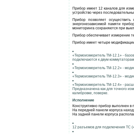
Прибор имеет 12 каналов для изм
устройство через последовательны
Прибор позволяет осуществить 
энергонезависимой памяти прибор
мониторинга сохраняются при выкл
Прибор обеспечивает измерение те
Прибор имеет четыре модификации
«Термоизмеритель ТМ-12.1» - базо
подключаются к двум коммутаторам,
«Термоизмеритель ТМ-12.2» - моди
«Термоизмеритель ТМ-12.3» - модиф
«Термоизмеритель ТМ-12.4» - расш
Предназначена как для точного из
калибровке, поверке.
Исполнение
Конструктивно прибор выполнен в 
На передней панели корпуса находя
На задней панели корпуса распола
12 разъемов для подключения ТС (