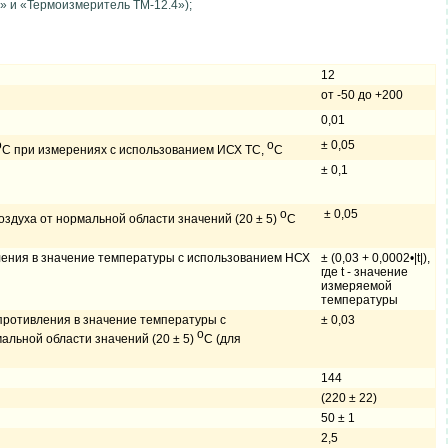
» и «Термоизмеритель ТМ-12.4»);
12
от -50 до +200
0,01
o
o
± 0,05
С при измерениях с использованием ИСХ ТС,
С
± 0,1
o
± 0,05
духа от нормальной области значений (20 ± 5)
С
ения в значение температуры с использованием НСХ
± (0,03 + 0,0002•|t|),
где t - значение
измеряемой
температуры
ротивления в значение температуры с
± 0,03
o
льной области значений (20 ± 5)
С (для
144
(220 ± 22)
50 ± 1
2,5