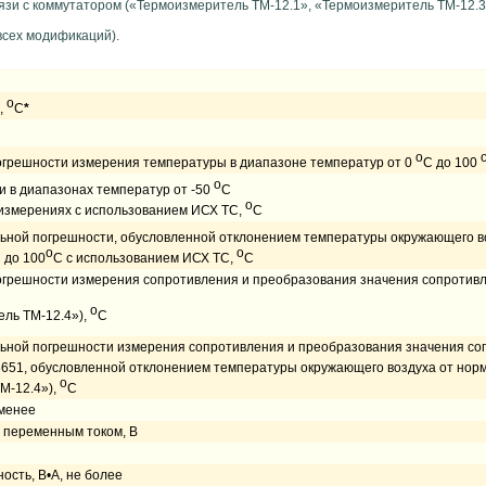
язи с коммутатором («Термоизмеритель ТМ-12.1», «Термоизмеритель ТМ-12.3
всех модификаций).
o
,
С
*
o
грешности измерения температуры в диапазоне температур от 0
С до 100
o
 в диапазонах температур от -50
С
o
измерениях с использованием ИСХ ТС,
С
ной погрешности, обусловленной отклонением температуры окружающего воз
o
o
 до 100
С с использованием ИСХ ТС,
С
грешности измерения сопротивления и преобразования значения сопротивл
o
ль ТМ-12.4»),
С
ной погрешности измерения сопротивления и преобразования значения соп
651, обусловленной отклонением температуры окружающего воздуха от норма
o
М-12.4»),
С
 менее
переменным током, В
сть, В•А, не более