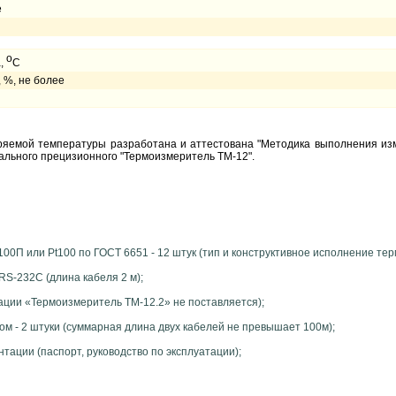
е
о
а,
С
 %, не более
яемой температуры разработана и аттестована "Методика выполнения из
льного прецизионного "Термоизмеритель ТМ-12".
0П или Pt100 по ГОСТ 6651 - 12 штук (тип и конструктивное исполнение тер
RS-232C (длина кабеля 2 м);
ации «Термоизмеритель ТМ-12.2» не поставляется);
ом - 2 штуки (суммарная длина двух кабелей не превышает 100м);
тации (паспорт, руководство по эксплуатации);