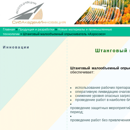
Главная
»
Продукция и разработки
»
Новые материалы и промышленные
технологии
»
Штанговый малообъемный опрыскиватель «Аэросоюз»
Инновации
Штанговый 
Штанговый малообъемный опрыс
обеспечивает:
использование рабочих препара
оперативную ликвидацию очагов 
снижение уровня опасных загря
проведение работ в наиболее б
проведение защитных мероприятий
период;
проведение работ без привлечения