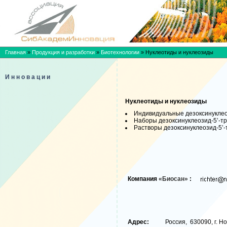
Главная
»
Продукция и разработки
»
Биотехнологии
»
Нуклеотиды и нуклеозиды
Инновации
Нуклеотиды и нуклеозиды
Индивидуальные дезоксинукле
Наборы дезоксинуклеозид-5’-
Растворы дезоксинуклеозид-5
Компания
«Биосан»
:
Адрес:
Россия, 630090, г. Но