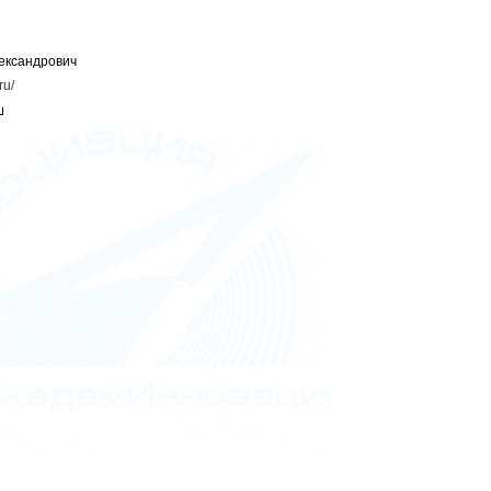
ександрович
ru/