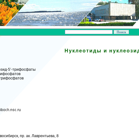
Нуклеотиды и нуклеози
озид-5’-трифосфаты
трифосфатов
’-трифосфатов
восибирск, пр. ак. Лаврентьева, 8