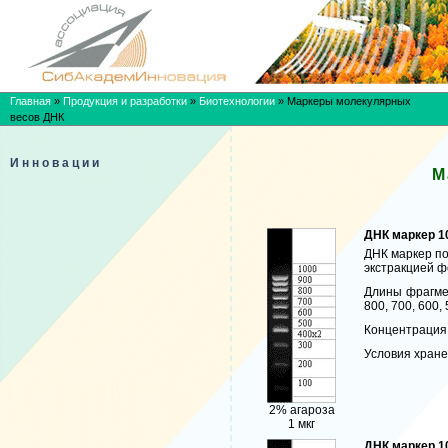
Главная
»
Продукция и разработки
»
Биотехнологии
»
Маркеры молекулярных
весов ДНК
Инновации
М
ДНК маркер 10
ДНК маркер по
экстракцией 
Длины фрагмен
800, 700, 600, 
Концентрация: 
Условия хранен
2% агароза
1 мкг
ДНК маркер 10