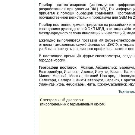
Прибор автоматизирован (используется цифровая
разработанная при участии ЭКЦ МВД РФ информацио
прибегая к помощи образцов сравнения. Программа
государственной регистрации программы для ЭВМ № 20
Прибор постоянно демонстрируется на российских и 
совещаниях руководителей ЭКП МВД, выставках «Интер
международного салона инноваций и инвестиций, меда
Ежегодно выполняются поставки ИК фурье-спектроме
отделы таможенных служб филиалов ЦЭКТУ, в управл
учебные институты различного профиля, а также в це
В настоящее время ИК фурье-спектрометры, создан
городов России.
География поставок:
Абакан, Архангельск, Барнаул, 
Екатеринбург, Иваново, Ижевск, Иркутск, Казань, Кали
Минск, Мирный, Москва, Нижний Новгород, Новокузне
Салехард, Самара, Санкт-Петербург, Саранск, Саратов,
Улан-Удэ, Уфа, Чебоксары, Чита, Южно-Сахалинск, Яку
Техничес
Спектральный диапазон:
(пироприемник с германиевым окном)