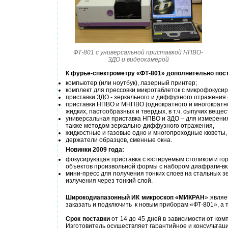
ФТ-801 с универсальной приставкой НПВО-
ЗДО и видеокамерой
К фурье-спектрометру «ФТ-801» дополнительно пос
компьютер (или ноутбук), лазерный принтер;
комплект для прессовки микротаблеток с микрофокуси
приставки ЗДО - зеркального и диффузного отражения
приставки НПВО и МНПВО (однократного и многократно
жидких, пастообразных и твердых, в т.ч. сыпучих веще
универсальная приставка НПВО и ЗДО – для измерени
также методом зеркально-диффузного отражения,
жидкостные и газовые одно и многопроходные кюветы
держатели образцов, сменные окна.
Новинки 2009 года:
фокусирующая приставка с юстируемым столиком и го
объектов произвольной формы с набором диафрагм-в
мини-пресс для получения тонких слоев на стальных 
излучения через тонкий слой.
Широкодиапазонный ИК микроскоп «МИКРАН
» являе
заказать и подключить к новым приборам «ФТ-801», 
Срок поставки
от 14 до 45 дней в зависимости от ком
Изготовитель осуществляет гарантийное и консультац