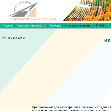
Главная
»
Продукция и разработки
»
Приборы
»
ИК фурье-спектрометр «ФТ-801»
Инновации
ИК
Предназначен для регистрации в ближней и средней И
лаков и красок, нефтепродуктов, взрывчатых вещест