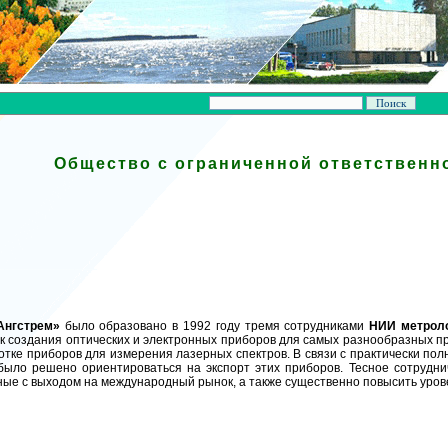
Общество с ограниченной ответственн
Ангстрем»
было образовано в 1992 году тремя сотрудниками
НИИ метрол
к создания оптических и электронных приборов для самых разнообразных пр
отке приборов для измерения лазерных спектров. В связи с практически по
 было решено ориентироваться на экспорт этих приборов. Тесное сотрудн
ные с выходом на международный рынок, а также существенно повысить урове