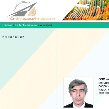
Главная
»
Hi-Tech компании
»
Ангстрем
Инновации
ООО «
попыто
разраб
науки,
связан