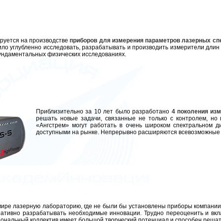
руется на производстве
приборов для измерения параметров лазерных сп
ло углубленно исследовать, разрабатывать и производить измерители длин 
ундаментальных физических исследованиях.
Приблизительно за 10 лет было разработано
4 поколения из
решать новые задачи, связанные не только с контролем, но
«Ангстрем»
могут работать в очень широком спектральном д
доступными на рынке. Непрерывно расширяются всевозможные 
 мире лазерную лабораторию, где не были бы установлены приборы компани
ативно разрабатывать необходимые инновации. Трудно переоценить и вкла
ональный коллектив имеет большой творческий потенциал и способен решат