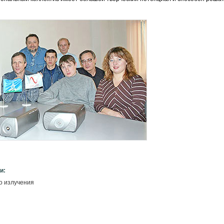
и:
о излучения