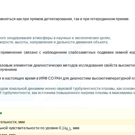
еняться как при прямом детектировании, так и при гетеродинном приеме.
ого зондирования атмосферы в научных и экологических целях,
корости, высоты, направления и дальности движения объекта.
 применение связано с наблюдением слабозаметных подвижек земной кор
азовым элементом диагностических методов исследования свойств высокоте
злучением.
 в настоящее время в ИЯФ СО РАН для диагностики высокотемпературной п
дом локальной динамики ионно-звуковой турбулентности плазмы, как основн
й турбулентности, как источника повышенного нагрева плазмы в максимумах 
и
ельности, мкм
ной чувствительности по уровню 0,1λ
, мкм
0,1