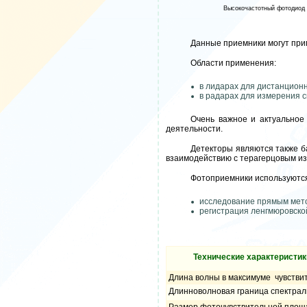
Высокочастотный фотодиод
Данные приемники могут прим
Области применения:
в лидарах для дистанционн
в радарах для измерения с
Очень важное и актуальное
деятельности.
Детекторы являются также б
взаимодействию с терагерцовым и
Фотоприемники используются
исследование прямым мето
регистрация ленгмюровско
Технические характеристик
Длина волны в максимуме чувствит
Длинноволновая граница спектраль