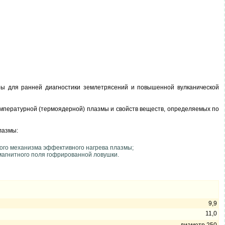
ы для ранней диагностики землетрясений и повышенной вулканической
мпературной (термоядерной) плазмы и свойств веществ, определяемых по
лазмы:
ого механизма эффективного нагрева плазмы;
магнитного поля гофрированной ловушки.
9,9
11,0