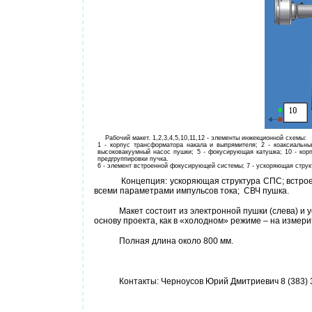
Рабочий макет. 1,2,3,4,5,10,11,12 - элементы инжекционной схемы:
1 - корпус трансформатора накала и выпрямителя; 2 - коаксиальны
высоковакуумный насос пушки; 5 - фокусирующая катушка; 10 - корп
предгруппировки пучка.
6 - элемент встроенной фокусирующей системы; 7 - ускоряющая структ
Концепция: ускоряющая структура СПС; встро
всеми параметрами импульсов тока; СВЧ пушка.
Макет состоит из электронной пушки (слева) и
основу проекта, как в «холодном» режиме – на измери
Полная длина около 800 мм.
Контакты: Черноусов Юрий Дмитриевич 8 (383) 