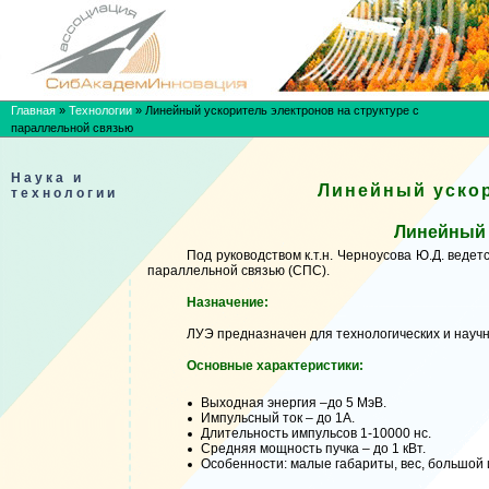
Главная
»
Технологии
»
Линейный ускоритель электронов на структуре с
параллельной связью
Наука и
Линейный ускор
технологии
Линейный 
Под руководством к.т.н. Черноусова Ю.Д. веде
параллельной связью (СПС).
Назначение:
ЛУЭ предназначен для технологических и науч
Основные характеристики:
Выходная энергия –до 5 МэВ.
Импульсный ток – до 1А.
Длительность импульсов 1-10000 нс.
Средняя мощность пучка – до 1 кВт.
Особенности: малые габариты, вес, большой 