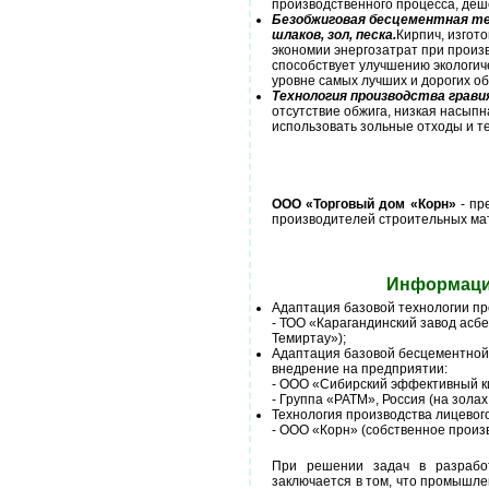
производственного процесса, деше
Безобжиговая бесцементная те
шлаков, зол, песка.
Кирпич, изгот
экономии энергозатрат при произ
способствует улучшению экологиче
уровне самых лучших и дорогих об
Технология производства гравия
отсутствие обжига, низкая насыпн
использовать зольные отходы и т
ООО «Торговый дом «Корн»
- пр
производителей строительных ма
Информация
Адаптация базовой технологии пр
- ТОО «Карагандинский завод асб
Темиртау»);
Адаптация базовой бесцементной 
внедрение на предприятии:
- ООО «Сибирский эффективный кир
- Группа «РАТМ», Россия (на зола
Технология производства лицевог
- ООО «Корн» (собственное произв
При решении задач в разработ
заключается в том, что промышле