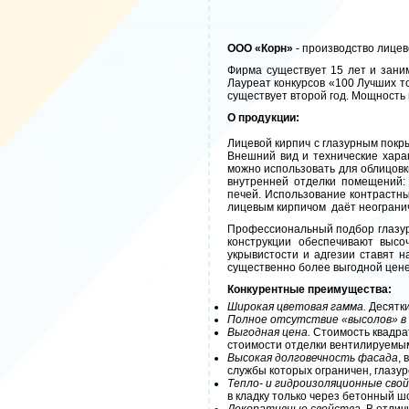
ООО «Корн»
- производство лицев
Фирма существует 15 лет и зани
Лауреат конкурсов «100 Лучших то
существует второй год. Мощность п
О продукции:
Лицевой кирпич с глазурным покр
Внешний вид и технические хара
можно использовать для облицовк
внутренней отделки помещений: 
печей. Использование контрастны
лицевым кирпичом даёт неограни
Профессиональный подбор глазур
конструкции обеспечивают высо
укрывистости и адгезии ставят 
существенно более выгодной цене
Конкурентные преимущества:
Широкая цветовая гамма.
Десятки
Полное отсутствие «высолов» в 
Выгодная цена.
Стоимость квадрат
стоимости отделки вентилируем
Высокая долговечность фасада
,
службы которых ограничен, глазур
Тепло- и гидроизоляционные сво
в кладку только через бетонный 