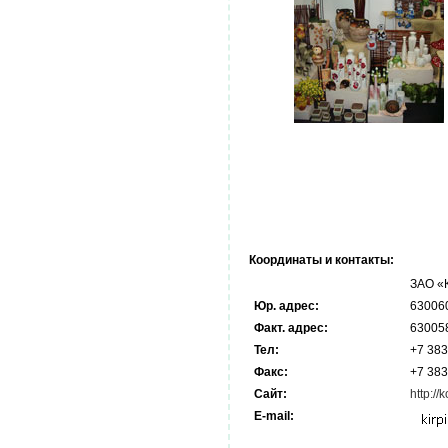
Координаты и контакты:
ЗАО «
Юр. адрес:
630060,
Факт
. адрес:
630058,
Тел:
+7 383
Факс:
+7 383
Сайт:
http://
E-mail: