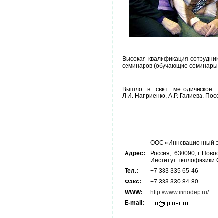
Высокая квалификация сотрудни
семинаров (обучающие семинары 
Вышло в свет методическое п
Л.И. Наприенко, А.Р. Галиева. По
ООО «Инновационный эн
Адрес:
Россия, 630090, г. Новос
Институт теплофизики
Тел.:
+7 383 335-65-46
Факс:
+7 383 330-84-80
WWW:
http://www.innodep.ru/
E-mail: