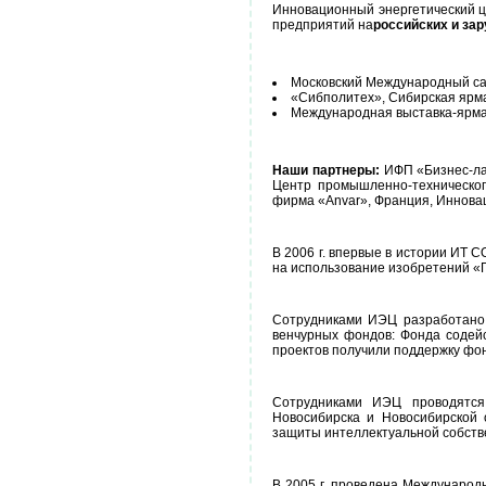
Инновационный энергетический ц
предприятий на
российских и за
Московский Международный сал
«Сибполитех», Сибирская ярма
Международная выставка-ярмар
Наши партнеры:
ИФП «Бизнес-ла
Центр промышленно-технического
фирма «Anvar», Франция, Иннова
В 2006 г. впервые в истории ИТ
на использование изобретений «
Сотрудниками ИЭЦ разработано 
венчурных фондов: Фонда содей
проектов получили поддержку фо
Сотрудниками ИЭЦ проводятс
Новосибирска и Новосибирской
защиты интеллектуальной собств
В 2005 г. проведена Международ